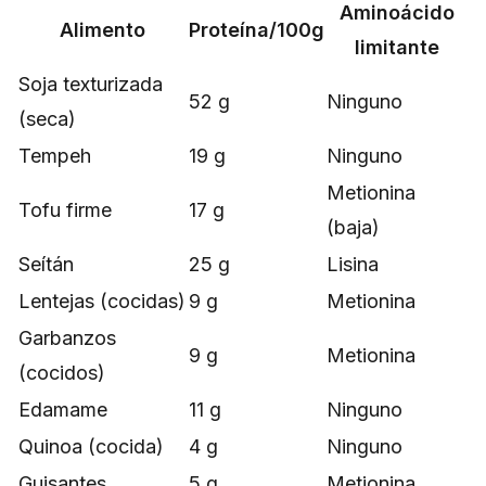
Aminoácido
Alimento
Proteína/100g
limitante
Soja texturizada
52 g
Ninguno
(seca)
Tempeh
19 g
Ninguno
Metionina
Tofu firme
17 g
(baja)
Seítán
25 g
Lisina
Lentejas (cocidas)
9 g
Metionina
Garbanzos
9 g
Metionina
(cocidos)
Edamame
11 g
Ninguno
Quinoa (cocida)
4 g
Ninguno
Guisantes
5 g
Metionina