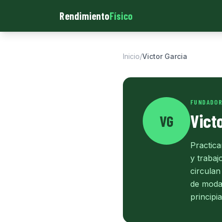
Rendimiento
Físico
Inicio
/
Victor Garcia
FUNDADOR
Vict
VG
Practic
y trabaj
circulan
de moda 
principi