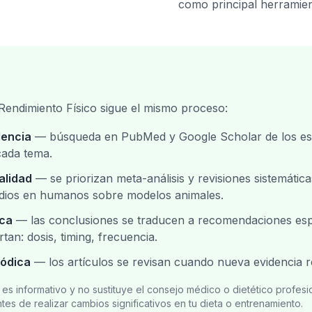
como principal herramien
Rendimiento Físico sigue el mismo proceso:
dencia
— búsqueda en PubMed y Google Scholar de los est
cada tema.
alidad
— se priorizan meta-análisis y revisiones sistemátic
tudios en humanos sobre modelos animales.
ica
— las conclusiones se traducen a recomendaciones espe
an: dosis, timing, frecuencia.
iódica
— los artículos se revisan cuando nueva evidencia rel
o es informativo y no sustituye el consejo médico o dietético profesi
ntes de realizar cambios significativos en tu dieta o entrenamiento.