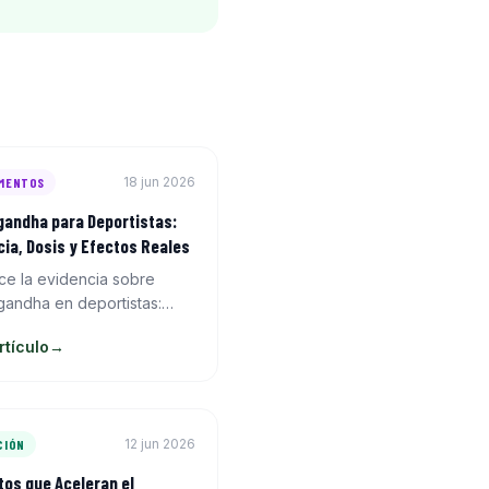
18 jun 2026
MENTOS
andha para Deportistas:
cia, Dosis y Efectos Reales
ce la evidencia sobre
andha en deportistas:
l, testosterona, fuerza y
rtículo
→
ncia. Dosis efectiva, forma
do tomarlo.
12 jun 2026
CIÓN
tos que Aceleran el