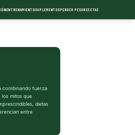
IÓN
ENTRENAMIENTO
SUPLEMENTOS
PERDER PESO
RECETAS
na combinando fuerza
 los mitos que
prescindibles, dietas
erencian entre