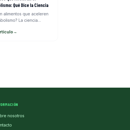
lismo: Qué Dice la Ciencia
en alimentos que aceleren
abolismo? La ciencia
a cuáles tienen efecto
rtículo
→
énico real, cuánto
an el gasto calórico y qué
keting.
FORMACIÓN
bre nosotros
ntacto