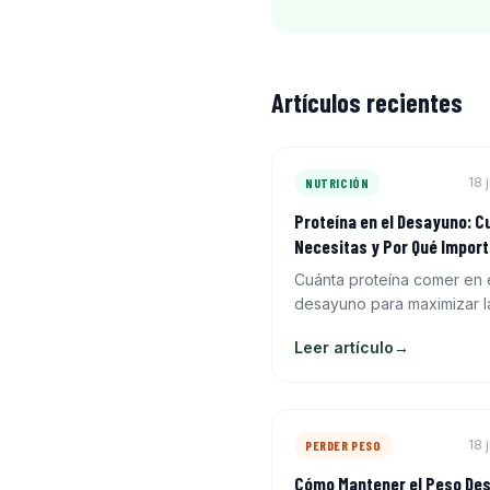
Artículos recientes
18 
NUTRICIÓN
Proteína en el Desayuno: C
Necesitas y Por Qué Impor
Cuánta proteína comer en 
desayuno para maximizar l
síntesis muscular, controlar
Leer artículo
→
apetito y mejorar el rendim
deportivo. Datos y opcion
prácticas.
18 
PERDER PESO
Cómo Mantener el Peso De