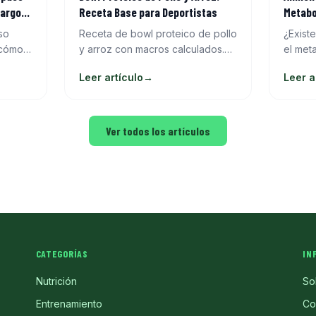
Largo
Receta Base para Deportistas
Metabo
so
Receta de bowl proteico de pollo
¿Exist
 cómo
y arroz con macros calculados.
el met
lica,
Base para meal prep semanal
explic
Leer artículo
→
Leer a
y
con variaciones para ganar
termog
pérdida
músculo o perder grasa.
aument
es mar
Ver todos los artículos
CATEGORÍAS
IN
Nutrición
So
Entrenamiento
Co