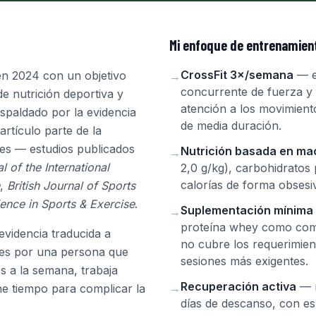
Mi enfoque de entrenamien
CrossFit 3×/semana
— e
en 2024 con un objetivo
→
concurrente de fuerza y 
de nutrición deportiva y
atención a los movimien
spaldado por la evidencia
de media duración.
 artículo parte de la
res — estudios publicados
Nutrición basada en ma
→
l of the International
2,0 g/kg), carbohidratos 
calorías de forma obsesi
,
British Journal of Sports
ence in Sports & Exercise
.
Suplementación mínima
→
proteína whey como com
 evidencia traducida a
no cubre los requerimient
es por una persona que
sesiones más exigentes.
s a la semana, trabaja
Recuperación activa
— m
→
ne tiempo para complicar la
días de descanso, con es