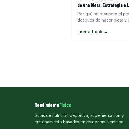
de una Dieta: Estrategia a 
Plazo
Por qué se recupera el pe
después de hacer dieta y
evitarlo. Adaptación metabó
Leer artículo
→
reintroducción de calorías 
hábitos que mantienen la 
de grasa.
Rendimiento
Físico
Guías de nutrición deportiva, suplementación y
entrenamiento basadas en evidencia científica.