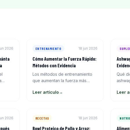
jun 2026
18 jun 2026
ENTRENAMIENTO
SUPLE
uánta
Cómo Aumentar la Fuerza Rápido:
Ashwag
ta
Métodos con Evidencia
Eviden
el
Los métodos de entrenamiento
Qué di
a
que aumentan la fuerza más
ashwag
 el
rápido según la evidencia:
cortiso
Leer artículo
→
Leer a
iento
periodización, intensidad,
resiste
es
frecuencia y técnica. Sin atajos,
y cuán
con datos reales.
jun 2026
18 jun 2026
RECETAS
NUTRI
spués
Bowl Proteico de Pollo y Arroz:
Alimen