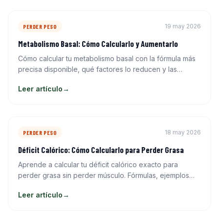
19 may 2026
PERDER PESO
Metabolismo Basal: Cómo Calcularlo y Aumentarlo
Cómo calcular tu metabolismo basal con la fórmula más
precisa disponible, qué factores lo reducen y las
estrategias con evidencia para aumentarlo de forma
Leer artículo
→
real.
18 may 2026
PERDER PESO
Déficit Calórico: Cómo Calcularlo para Perder Grasa
Aprende a calcular tu déficit calórico exacto para
perder grasa sin perder músculo. Fórmulas, ejemplos
reales, errores comunes y cuánto déficit es demasiado.
Leer artículo
→