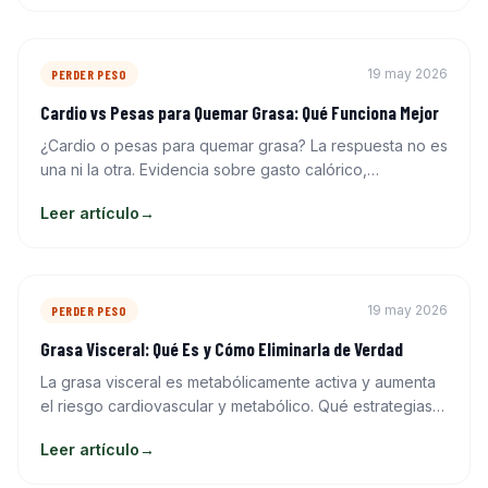
19 may 2026
PERDER PESO
Cardio vs Pesas para Quemar Grasa: Qué Funciona Mejor
¿Cardio o pesas para quemar grasa? La respuesta no es
una ni la otra. Evidencia sobre gasto calórico,
composición corporal y la estrategia que produce
Leer artículo
→
mejores resultados.
19 may 2026
PERDER PESO
Grasa Visceral: Qué Es y Cómo Eliminarla de Verdad
La grasa visceral es metabólicamente activa y aumenta
el riesgo cardiovascular y metabólico. Qué estrategias
de dieta y ejercicio reducen específicamente esta
Leer artículo
→
grasa.