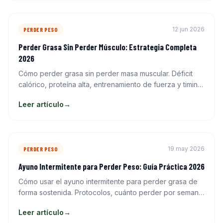
12 jun 2026
PERDER PESO
Perder Grasa Sin Perder Músculo: Estrategia Completa
2026
Cómo perder grasa sin perder masa muscular. Déficit
calórico, proteína alta, entrenamiento de fuerza y timing
nutricional para recomposición corporal efectiva.
Leer artículo
→
19 may 2026
PERDER PESO
Ayuno Intermitente para Perder Peso: Guía Práctica 2026
Cómo usar el ayuno intermitente para perder grasa de
forma sostenida. Protocolos, cuánto perder por semana,
qué comer en la ventana y errores que frenan los
Leer artículo
→
resultados.