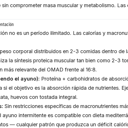
 sin comprometer masa muscular y metabolismo. Las e
entación
ón no es un período ilimitado. Las calorías y macronut
peso corporal distribuidos en 2-3 comidas dentro de l
za la síntesis proteica muscular tan bien como 2-3 
ón más relevante del OMAD frente al 16:8.
endo el ayuno):
Proteína + carbohidratos de absorció
a si el objetivo es la absorción rápida de nutrientes. E
ata, huevos con tostada integral.
s:
Sin restricciones específicas de macronutrientes más 
 El ayuno intermitente es compatible con dieta mediterrá
os — cualquier patrón que produzca un déficit calóric