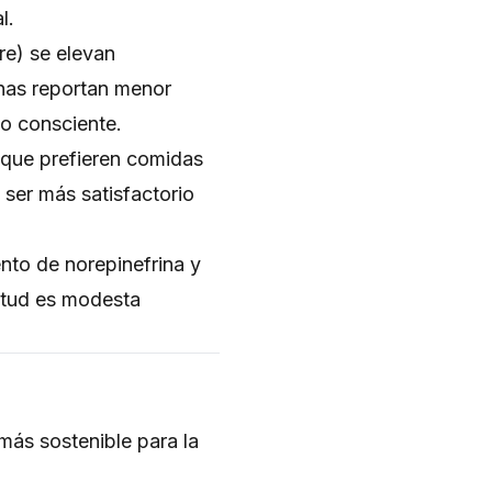
l.
re) se elevan
nas reportan menor
zo consciente.
que prefieren comidas
ser más satisfactorio
nto de norepinefrina y
itud es modesta
más sostenible para la