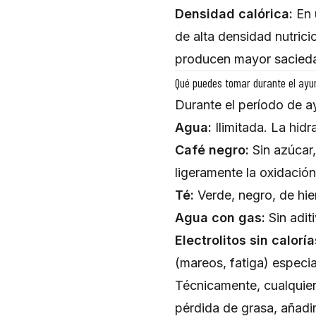
Densidad calórica:
En 
de alta densidad nutric
producen mayor sacieda
Qué puedes tomar durante el ayu
Durante el período de ay
Agua:
Ilimitada. La hid
Café negro:
Sin azúcar,
ligeramente la oxidació
Té:
Verde, negro, de hier
Agua con gas:
Sin adit
Electrolitos sin caloría
(mareos, fatiga) especi
Técnicamente, cualquier 
pérdida de grasa, añadir