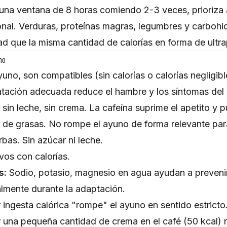
una ventana de 8 horas comiendo 2-3 veces, prioriza 
ional. Verduras, proteínas magras, legumbres y carboh
d que la misma cantidad de calorías en forma de ultr
no
uno, son compatibles (sin calorías o calorías negligibl
ratación adecuada reduce el hambre y los síntomas del
 sin leche, sin crema. La cafeína suprime el apetito y
n de grasas. No rompe el ayuno de forma relevante par
bas. Sin azúcar ni leche.
ivos con calorías.
s:
Sodio, potasio, magnesio en agua ayudan a prevenir
almente durante la adaptación.
ingesta calórica "rompe" el ayuno en sentido estricto.
 una pequeña cantidad de crema en el café (50 kcal) n