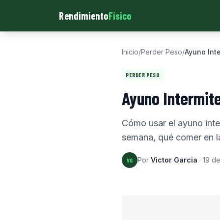
Rendimiento
Físico
Inicio
/
Perder Peso
/
Ayuno Int
PERDER PESO
Ayuno Intermit
Cómo usar el ayuno inte
semana, qué comer en la
Por
Victor Garcia
·
19 d
VG