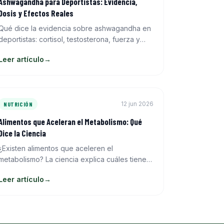
Ashwagandha para Deportistas: Evidencia,
Dosis y Efectos Reales
Qué dice la evidencia sobre ashwagandha en
deportistas: cortisol, testosterona, fuerza y
resistencia. Dosis efectiva, forma y cuándo
Leer artículo
→
tomarlo.
12 jun 2026
NUTRICIÓN
Alimentos que Aceleran el Metabolismo: Qué
Dice la Ciencia
¿Existen alimentos que aceleren el
metabolismo? La ciencia explica cuáles tienen
efecto termogénico real, cuánto aumentan el
Leer artículo
→
gasto calórico y qué es marketing.