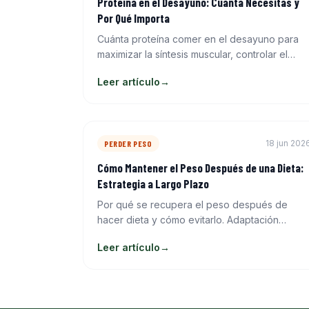
Proteína en el Desayuno: Cuánta Necesitas y
Por Qué Importa
Cuánta proteína comer en el desayuno para
maximizar la síntesis muscular, controlar el
apetito y mejorar el rendimiento deportivo.
Leer artículo
→
Datos y opciones prácticas.
18 jun 202
PERDER PESO
Cómo Mantener el Peso Después de una Dieta:
Estrategia a Largo Plazo
Por qué se recupera el peso después de
hacer dieta y cómo evitarlo. Adaptación
metabólica, reintroducción de calorías y
Leer artículo
→
hábitos que mantienen la pérdida de grasa.