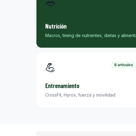
🥗
Nutrición
Macros, timing de nutrientes, dietas y aliment
💪
8 artículos
Entrenamiento
CrossFit, Hyrox, fuerza y movilidad.