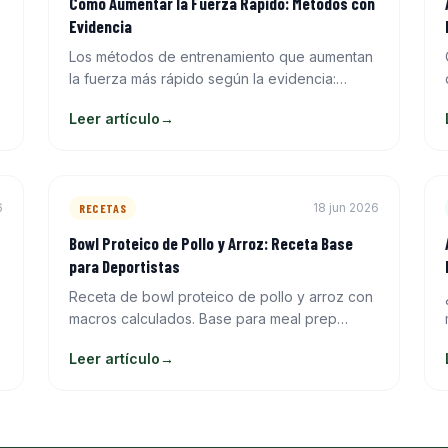
Cómo Aumentar la Fuerza Rápido: Métodos con
Evidencia
Los métodos de entrenamiento que aumentan
la fuerza más rápido según la evidencia:
periodización, intensidad, frecuencia y
Leer artículo
→
técnica. Sin atajos, con datos reales.
6
18 jun 2026
RECETAS
Bowl Proteico de Pollo y Arroz: Receta Base
para Deportistas
Receta de bowl proteico de pollo y arroz con
macros calculados. Base para meal prep
semanal con variaciones para ganar músculo o
Leer artículo
→
perder grasa.