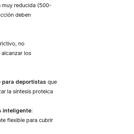
a muy reducida (500-
ricción deben
ictivo, no
 alcanzar los
para deportistas
que
r la síntesis proteica
 inteligente
:
e flexible para cubrir