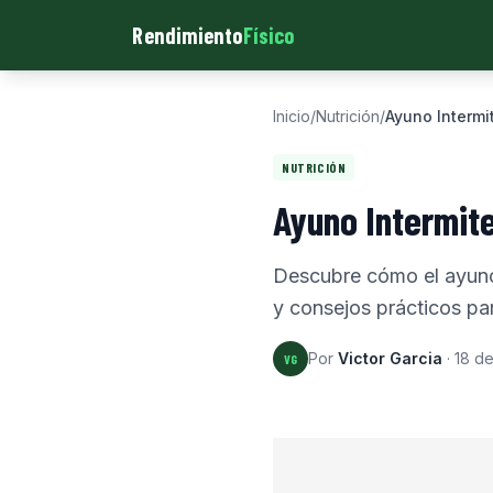
Rendimiento
Físico
Inicio
/
Nutrición
/
Ayuno Intermi
NUTRICIÓN
Ayuno Intermit
Descubre cómo el ayuno 
y consejos prácticos par
Por
Victor Garcia
·
18 d
VG