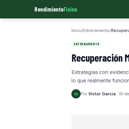
Rendimiento
Físico
Inicio
/
Entrenamiento
/
Recupera
ENTRENAMIENTO
Recuperación M
Estrategias con evidenci
lo que realmente funcion
Por
Victor Garcia
·
19 d
VG