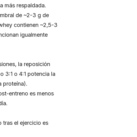
gia más respaldada.
 umbral de ~2-3 g de
 whey contienen ~2,5-3
uncionan igualmente
iones, la reposición
o 3:1 o 4:1 potencia la
 proteína).
post-entreno es menos
día.
tras el ejercicio es