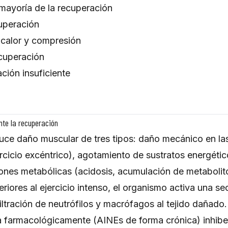
mayoría de la recuperación
uperación
, calor y compresión
cuperación
ión insuficiente
nte la recuperación
oduce daño muscular de tres tipos: daño mecánico en l
ercicio excéntrico), agotamiento de sustratos energéti
iones metabólicas (acidosis, acumulación de metabolit
riores al ejercicio intenso, el organismo activa una s
iltración de neutrófilos y macrófagos al tejido dañado.
 farmacológicamente (AINEs de forma crónica) inhibe 