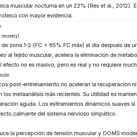
teica muscular nocturna en un 22% (Res et al., 2012). 
proteico con mayor evidencia.
n
e recovery)
o de zona 1-2 (FC < 65% FC máx) el día después de un
eo al tejido muscular, acelera la eliminación de metabo
efecto no es masivo, pero es real y no requiere much
esión
icos post-entrenamiento no aceleran la recuperación 
n los metaanálisis más recientes. Su utilidad es manten
eración aguda. Los estiramientos dinámicos suaves sí m
fecto calmante del sistema nervioso simpático.
educe la percepción de tensión muscular y DOMS mode