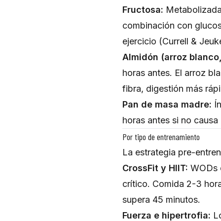
Fructosa:
Metabolizada 
combinación con glucosa 
ejercicio (Currell & Jeu
Almidón (arroz blanco,
horas antes. El arroz bl
fibra, digestión más ráp
Pan de masa madre:
Ín
horas antes si no causa 
Por tipo de entrenamiento
La estrategia pre-entre
CrossFit y HIIT:
WODs de
crítico. Comida 2-3 hor
supera 45 minutos.
Fuerza e hipertrofia:
Lo