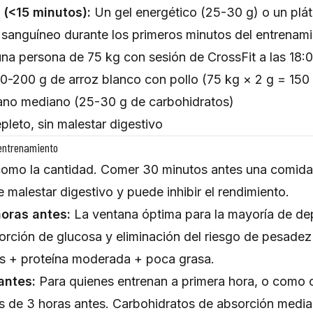
(<15 minutos):
Un gel energético (25-30 g) o un plá
e sanguíneo durante los primeros minutos del entrenami
na persona de 75 kg con sesión de CrossFit a las 18:0
50-200 g de arroz blanco con pollo (75 kg × 2 g = 150
átano mediano (25-30 g de carbohidratos)
leto, sin malestar digestivo
entrenamiento
 como la cantidad. Comer 30 minutos antes una comida
e malestar digestivo y puede inhibir el rendimiento.
horas antes:
La ventana óptima para la mayoría de dep
rción de glucosa y eliminación del riesgo de pesadez d
s + proteína moderada + poca grasa.
antes:
Para quienes entrenan a primera hora, o como 
s de 3 horas antes. Carbohidratos de absorción media-