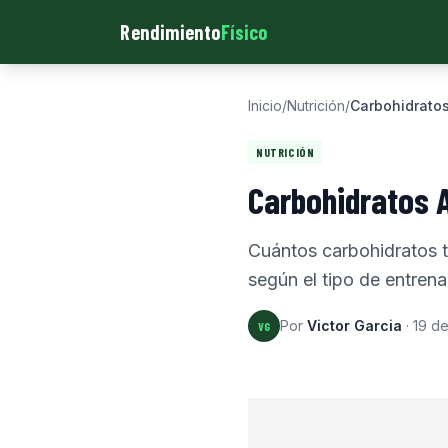
Rendimiento
Físico
Inicio
/
Nutrición
/
Carbohidrato
NUTRICIÓN
Carbohidratos 
Cuántos carbohidratos 
según el tipo de entren
Por
Victor Garcia
·
19 d
VG