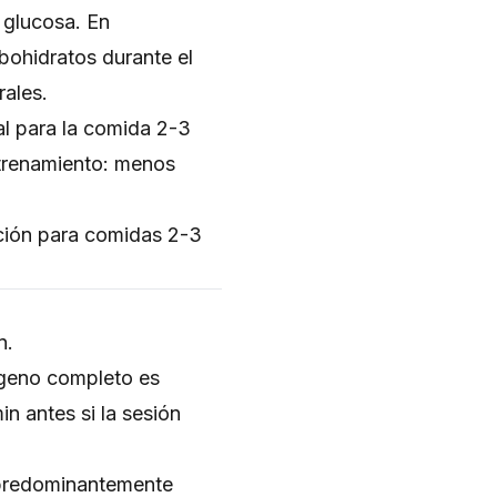
 glucosa. En
bohidratos durante el
rales.
al para la comida 2-3
entrenamiento: menos
pción para comidas 2-3
n.
geno completo es
n antes si la sesión
 predominantemente