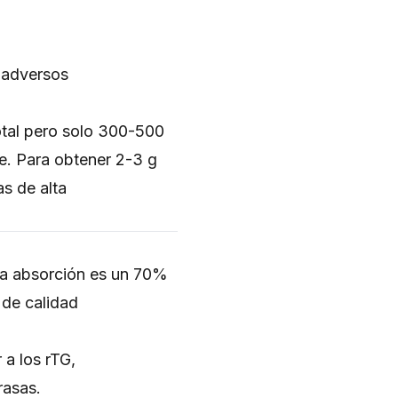
 adversos
otal pero solo 300-500
e. Para obtener 2-3 g
s de alta
La absorción es un 70%
 de calidad
a los rTG,
rasas.