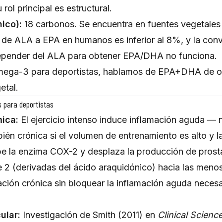
 rol principal es estructural.
nico):
18 carbonos. Se encuentra en fuentes vegetales (
 de ALA a EPA en humanos es inferior al 8%, y la conv
depender del ALA para obtener EPA/DHA no funciona.
ega-3 para deportistas, hablamos de EPA+DHA de o
etal.
 para deportistas
mica:
El ejercicio intenso induce inflamación aguda — n
én crónica si el volumen de entrenamiento es alto y l
hibe la enzima COX-2 y desplaza la producción de pros
e 2 (derivadas del ácido araquidónico) hacia las menos
ación crónica sin bloquear la inflamación aguda necesa
ular:
Investigación de Smith (2011) en
Clinical Scienc