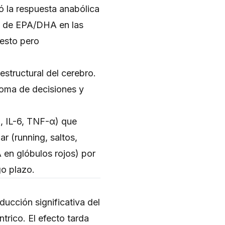
la respuesta anabólica
ón de EPA/DHA en las
esto pero
estructural del cerebro.
oma de decisiones y
β, IL-6, TNF-α) que
ar (running, saltos,
en glóbulos rojos) por
go plazo.
ducción significativa del
trico. El efecto tarda