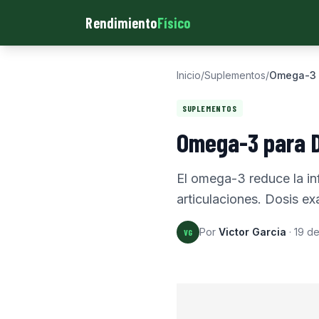
Rendimiento
Físico
Inicio
/
Suplementos
/
Omega-3 p
SUPLEMENTOS
Omega-3 para D
El omega-3 reduce la inf
articulaciones. Dosis e
Por
Victor Garcia
·
19 d
VG