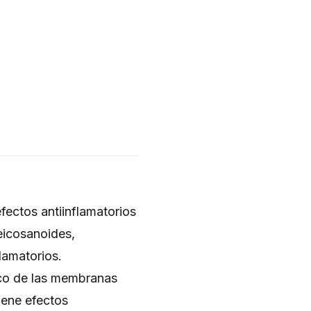
fectos antiinflamatorios
eicosanoides,
lamatorios.
ico de las membranas
iene efectos