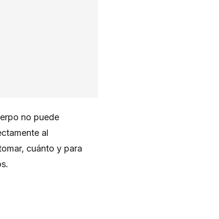
uerpo no puede
ectamente al
tomar, cuánto y para
os.